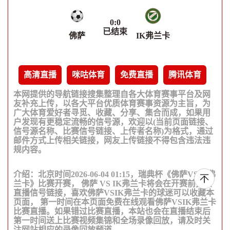
0
:
0
已结束
佛萨
IK弗兰卡
高清直播
咪咕体育
免费直播
腾讯体育
本网提供的导航链接搜集整理自各大体育赛事平台及网
友补充上传，以各大平台优质体育赛事资源为主旨，为
广大体育爱好者寻觅、收藏、分享、集合而成，如果用
户发现有更稳定流畅的信号源，欢迎以(当前页面链接、
信号源名称、比赛信号链接、上传者名称)为格式，通过
邮件方式上传相关链接，网友上传链接不得包含违法违
规内容。
介绍：北京时间2026-06-04 01:15，瑞典杯《佛萨VSIK弗
兰卡》比赛开赛， 佛萨 VS IK弗兰卡将会在开赛前提供
直播信号链接，喜欢佛萨VSIK弗兰卡的球迷可以收藏本
页面， 第一时间在本页面免费在线观看佛萨VSIK弗兰卡
比赛直播。如果错过比赛直播，本站也会在直播结束后
第一时间送上比赛视频集锦和全场录像回放，请及时关
注网站相应的录像回放频道。