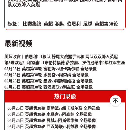
队双双降入英冠
标签：
比赛集锦
英超
狼队
伯恩利
足球
英超第38轮
最新视频
英超收官丨伯恩利1-1狼队 榜尾大战握手言和 两队双双降入英冠
第5进欧冠！利物浦1-1布伦特福德 萨拉赫、罗伯逊结束9年红军生涯
05月25日 英超第38轮 富勒姆vs纽卡斯尔联 全场录像
05月25日 英超第38轮 水晶宫vs阿森纳 全场录像
05月25日 英超第38轮 曼城vs阿斯顿维拉 全场录像
05月25日 英超第38轮 西汉姆联vs利兹联 全场录像
热门录像
05月25日 英超第38轮 富勒姆vs纽卡斯尔联 全场录像
05月25日 英超第38轮 水晶宫vs阿森纳 全场录像
05月25日 英超第38轮 曼城vs阿斯顿维拉 全场录像
05月25日 英超第38轮 西汉姆联vs利兹联 全场录像