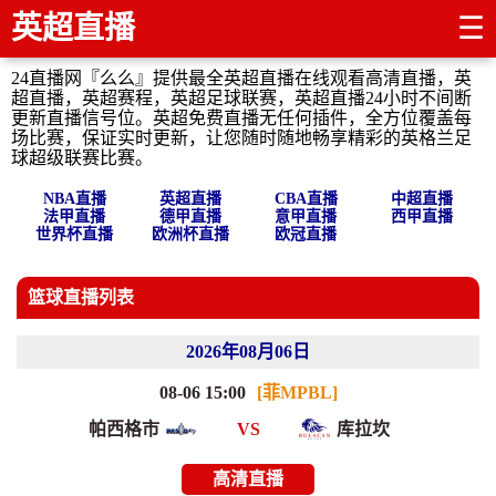
英超直播
☰
24直播网『么么』提供最全英超直播在线观看高清直播，英
超直播，英超赛程，英超足球联赛，英超直播24小时不间断
更新直播信号位。英超免费直播无任何插件，全方位覆盖每
场比赛，保证实时更新，让您随时随地畅享精彩的英格兰足
球超级联赛比赛。
NBA直播
英超直播
CBA直播
中超直播
法甲直播
德甲直播
意甲直播
西甲直播
世界杯直播
欧洲杯直播
欧冠直播
篮球直播列表
2026年08月06日
08-06 15:00
[菲MPBL]
帕西格市
VS
库拉坎
高清直播