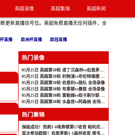
英超录像
英超集锦
英超新闻
间断更新直播信号位。英超免费直播无任何插件，全
杯直播
欧洲杯直播
欧冠直播
热门录像
05月25日 英超第38轮 诺丁汉森林vs伯恩茅斯 全场录像
05月25日 英超第38轮 利物浦vs布伦特福德 全场录像
05月25日 英超第38轮 伯恩利vs狼队 全场录像
05月25日 英超第38轮 布莱顿vs曼联 全场录像
05月25日 英超第38轮 富勒姆vs纽卡斯尔联 全场录像
05月25日 英超第38轮 水晶宫vs阿森纳 全场录像
热门集锦
保级成功！热刺1-0埃弗顿第17收官 帕利尼亚制胜热刺近6轮仅1负
首次参加欧联！伯恩茅斯1-1森林收官 塔韦尼耶救主怀特远射破门