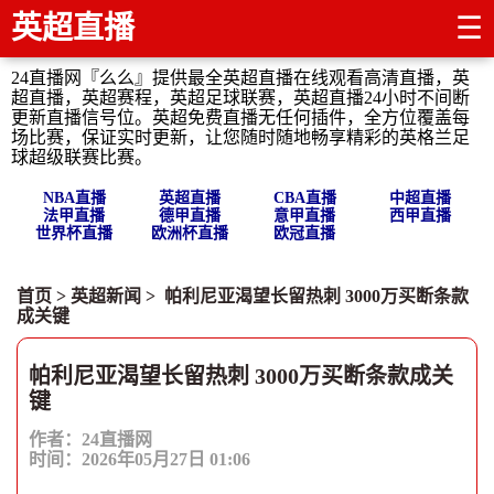
英超直播
☰
24直播网『么么』提供最全英超直播在线观看高清直播，英
超直播，英超赛程，英超足球联赛，英超直播24小时不间断
更新直播信号位。英超免费直播无任何插件，全方位覆盖每
场比赛，保证实时更新，让您随时随地畅享精彩的英格兰足
球超级联赛比赛。
NBA直播
英超直播
CBA直播
中超直播
法甲直播
德甲直播
意甲直播
西甲直播
世界杯直播
欧洲杯直播
欧冠直播
首页
>
英超新闻
> 帕利尼亚渴望长留热刺 3000万买断条款
成关键
帕利尼亚渴望长留热刺 3000万买断条款成关
键
作者：24直播网
时间：2026年05月27日 01:06