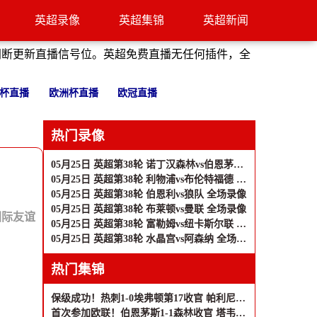
英超录像
英超集锦
英超新闻
间断更新直播信号位。英超免费直播无任何插件，全
杯直播
欧洲杯直播
欧冠直播
热门录像
05月25日 英超第38轮 诺丁汉森林vs伯恩茅斯 全场录像
05月25日 英超第38轮 利物浦vs布伦特福德 全场录像
05月25日 英超第38轮 伯恩利vs狼队 全场录像
05月25日 英超第38轮 布莱顿vs曼联 全场录像
国际友谊
05月25日 英超第38轮 富勒姆vs纽卡斯尔联 全场录像
05月25日 英超第38轮 水晶宫vs阿森纳 全场录像
热门集锦
保级成功！热刺1-0埃弗顿第17收官 帕利尼亚制胜热刺近6轮仅1负
首次参加欧联！伯恩茅斯1-1森林收官 塔韦尼耶救主怀特远射破门