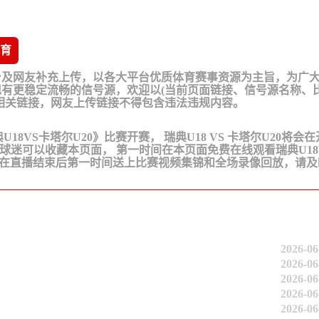
育
台及网友补充上传，以各大平台优质体育赛事资源为主旨，为广
有更稳定流畅的信号源，欢迎以(当前页面链接、信号源名称、
相关链接，网友上传链接不得包含违法违规内容。
瑞典U18VS卡塔尔U20》比赛开赛， 瑞典U18 VS 卡塔尔U20将会
的球迷可以收藏本页面， 第一时间在本页面免费在线观看瑞典U18
会在直播结束后第一时间送上比赛视频集锦和全场录像回放，请及
2026-06
2026-06
2026-06
2026-06
2026-06