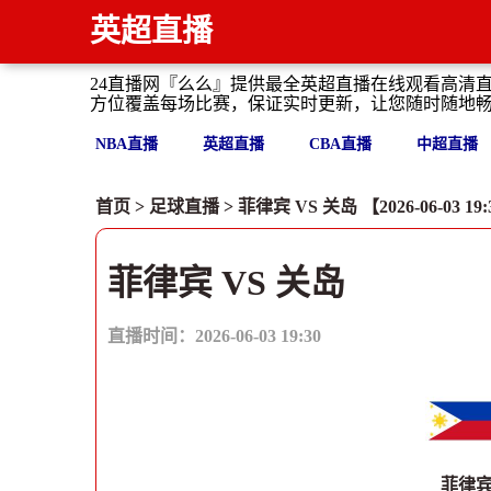
英超直播
24直播网『么么』提供最全英超直播在线观看高清
方位覆盖每场比赛，保证实时更新，让您随时随地
NBA直播
英超直播
CBA直播
中超直播
首页
>
足球直播
> 菲律宾 VS 关岛 【2026-06-03 19:
菲律宾 VS 关岛
直播时间：2026-06-03 19:30
菲律