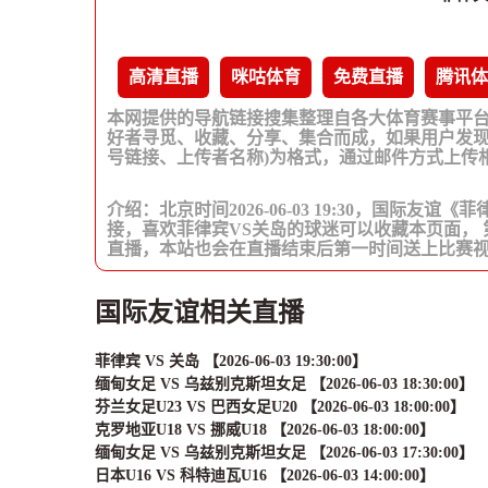
高清直播
咪咕体育
免费直播
腾讯体
本网提供的导航链接搜集整理自各大体育赛事平
好者寻觅、收藏、分享、集合而成，如果用户发现
号链接、上传者名称)为格式，通过邮件方式上传
介绍：北京时间2026-06-03 19:30，国际友
接，喜欢菲律宾VS关岛的球迷可以收藏本页面，
直播，本站也会在直播结束后第一时间送上比赛
国际友谊相关直播
菲律宾 VS 关岛 【2026-06-03 19:30:00】
缅甸女足 VS 乌兹别克斯坦女足 【2026-06-03 18:30:00】
芬兰女足U23 VS 巴西女足U20 【2026-06-03 18:00:00】
克罗地亚U18 VS 挪威U18 【2026-06-03 18:00:00】
缅甸女足 VS 乌兹别克斯坦女足 【2026-06-03 17:30:00】
日本U16 VS 科特迪瓦U16 【2026-06-03 14:00:00】