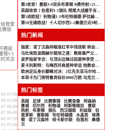
第3收官！曼联3-0双杀布莱顿 B费传射+21助破纪录独享英超助攻王
英超收官丨伯恩利1-1狼队 榜尾大战握手言和 两队双双降入英冠
第5进欧冠！利物浦1-1布伦特福德 萨拉赫、罗伯逊结束9年红军生涯
第10无缘欧战！十人切尔西1-2桑德兰近9轮仅1胜 桑德兰第7进欧战
大体育爱
比赛信
热门新闻
独家：诺丁汉森林瞄准红军中场琼斯 转会谈判已开启
在开赛前
马杜埃凯谈图赫尔栽培之道：教练像严父般鞭策我成长；应对补水暂停？足球本就是适应游戏
雷塔VS
及时关注
波罗独家专访：与顶尖边锋过招是种享受 北伦敦已成第二故乡
麦卡利斯特：与梅西并肩是种幸运 他教会我的远不止足球
欧洲足坛身价巅峰对决：2亿先生亚马尔哈兰德领跑 姆巴佩1.8亿紧追
本菲卡为门将特鲁宾标价4000万欧 乌克兰国脚英超梦待圆
热门标签
-09 07:00
-08 07:00
英超
足球
比赛集锦
比赛录像
阿森纳
曼城
切尔西
利物浦
阿斯顿维拉
曼联
-07 06:00
热刺
布莱顿
狼队
西汉姆联
利兹联
伯
-07 06:00
恩茅斯
富勒姆
布伦特福德
水晶宫
埃弗
-06 07:30
顿
诺丁汉森林
纽卡斯尔联
伯恩利
桑德
-05 07:00
兰