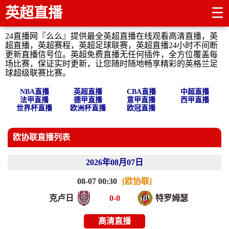
英超直播
☰
24直播网『么么』提供最全英超直播在线观看高清直播，英
超直播，英超赛程，英超足球联赛，英超直播24小时不间断
更新直播信号位。英超免费直播无任何插件，全方位覆盖每
场比赛，保证实时更新，让您随时随地畅享精彩的英格兰足
球超级联赛比赛。
NBA直播
英超直播
CBA直播
中超直播
法甲直播
德甲直播
意甲直播
西甲直播
世界杯直播
欧洲杯直播
欧冠直播
欧协联直播列表
2026年08月07日
08-07 00:30
[欧协联]
克卢日
0
-
0
特罗姆瑟
高清直播