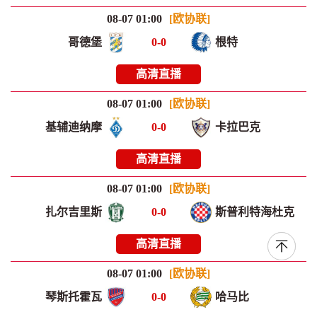
08-07 01:00
[欧协联]
哥德堡
0
-
0
根特
高清直播
08-07 01:00
[欧协联]
基辅迪纳摩
0
-
0
卡拉巴克
高清直播
08-07 01:00
[欧协联]
扎尔吉里斯
0
-
0
斯普利特海杜克
高清直播
08-07 01:00
[欧协联]
琴斯托霍瓦
0
-
0
哈马比