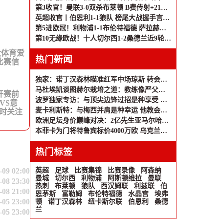
第3收官！曼联3-0双杀布莱顿 B费传射+21助破纪录独享英超助攻王
英超收官丨伯恩利1-1狼队 榜尾大战握手言和 两队双双降入英冠
第5进欧冠！利物浦1-1布伦特福德 萨拉赫、罗伯逊结束9年红军生涯
第10无缘欧战！十人切尔西1-2桑德兰近9轮仅1胜 桑德兰第7进欧战
大体育爱
热门新闻
比赛信
独家：诺丁汉森林瞄准红军中场琼斯 转会谈判已开启
马杜埃凯谈图赫尔栽培之道：教练像严父般鞭策我成长；应对补水暂停？足球本就是适应游戏
在开赛前
波罗独家专访：与顶尖边锋过招是种享受 北伦敦已成第二故乡
VS意
麦卡利斯特：与梅西并肩是种幸运 他教会我的远不止足球
时关注
欧洲足坛身价巅峰对决：2亿先生亚马尔哈兰德领跑 姆巴佩1.8亿紧追
本菲卡为门将特鲁宾标价4000万欧 乌克兰国脚英超梦待圆
热门标签
-09 02:00
英超
足球
比赛集锦
比赛录像
阿森纳
曼城
切尔西
利物浦
阿斯顿维拉
曼联
-08 23:30
热刺
布莱顿
狼队
西汉姆联
利兹联
伯
-08 21:00
恩茅斯
富勒姆
布伦特福德
水晶宫
埃弗
-05 23:00
顿
诺丁汉森林
纽卡斯尔联
伯恩利
桑德
兰
-05 23:00