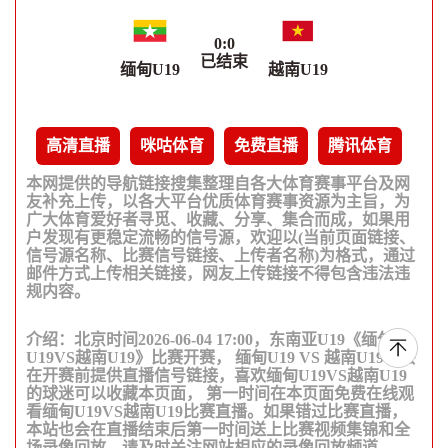
0
:
0
已结束
缅甸U19
越南U19
高清直播
咪咕体育
免费直播
腾讯体育
本网提供的导航链接搜集整理自各大体育赛事平台及网
友补充上传，以各大平台优质体育赛事资源为主旨，为
广大体育爱好者寻觅、收藏、分享、集合而成，如果用
户发现有更稳定流畅的信号源，欢迎以(当前页面链接、
信号源名称、比赛信号链接、上传者名称)为格式，通过
邮件方式上传相关链接，网友上传链接不得包含违法违
规内容。
介绍：北京时间2026-06-04 17:00，东南亚U19《缅甸
U19VS越南U19》比赛开赛， 缅甸U19 VS 越南U19将会
在开赛前提供直播信号链接，喜欢缅甸U19VS越南U19
的球迷可以收藏本页面， 第一时间在本页面免费在线观
看缅甸U19VS越南U19比赛直播。如果错过比赛直播，
本站也会在直播结束后第一时间送上比赛视频集锦和全
场录像回放，请及时关注网站相应的录像回放频道。