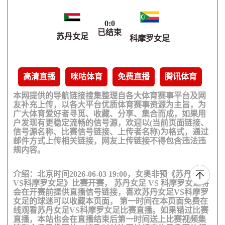
0
:
0
已结束
苏丹女足
科摩罗女足
高清直播
咪咕体育
免费直播
腾讯体育
本网提供的导航链接搜集整理自各大体育赛事平台及网
友补充上传，以各大平台优质体育赛事资源为主旨，为
广大体育爱好者寻觅、收藏、分享、集合而成，如果用
户发现有更稳定流畅的信号源，欢迎以(当前页面链接、
信号源名称、比赛信号链接、上传者名称)为格式，通过
邮件方式上传相关链接，网友上传链接不得包含违法违
规内容。
介绍：北京时间2026-06-03 19:00，女奥非预《苏丹女足
VS科摩罗女足》比赛开赛， 苏丹女足 VS 科摩罗女足将
会在开赛前提供直播信号链接，喜欢苏丹女足VS科摩罗
女足的球迷可以收藏本页面， 第一时间在本页面免费在
线观看苏丹女足VS科摩罗女足比赛直播。如果错过比赛
直播，本站也会在直播结束后第一时间送上比赛视频集