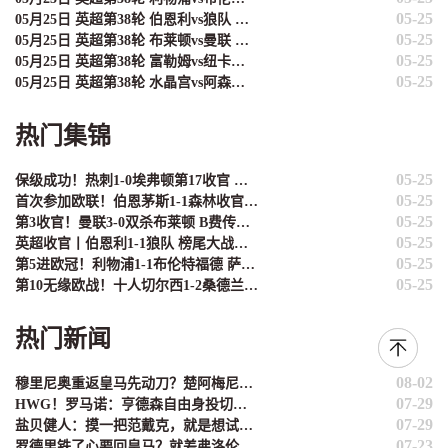
05-25
05月25日 英超第38轮 伯恩利vs狼队 全场录像
05-25
05月25日 英超第38轮 布莱顿vs曼联 全场录像
05-25
05月25日 英超第38轮 富勒姆vs纽卡斯尔联 全场录像
05-25
05月25日 英超第38轮 水晶宫vs阿森纳 全场录像
热门集锦
05-25
保级成功！热刺1-0埃弗顿第17收官 帕利尼亚制胜热刺近6轮仅1负
05-25
首次参加欧联！伯恩茅斯1-1森林收官 塔韦尼耶救主怀特远射破门
05-25
第3收官！曼联3-0双杀布莱顿 B费传射+21助破纪录独享英超助攻王
05-25
英超收官丨伯恩利1-1狼队 榜尾大战握手言和 两队双双降入英冠
05-25
第5进欧冠！利物浦1-1布伦特福德 萨拉赫、罗伯逊结束9年红军生涯
05-25
第10无缘欧战！十人切尔西1-2桑德兰近9轮仅1胜 桑德兰第7进欧战
热门新闻
08-02
穆里尼奥重返皇马先动刀？楚阿梅尼可能被“牺牲”，罗德里才是真爱
07-29
HWG！罗马诺：亨德森自由身投切尔西，两年合同官宣在即
07-29
盐贝健人：摸一把范戴克，就是想试试他有多硬
07-23
罗德里铁了心要回皇马？就差弗洛伦蒂诺点头了