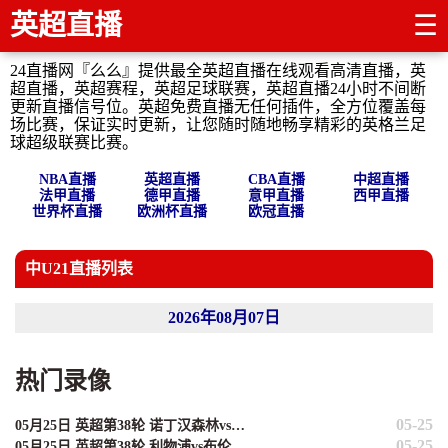
英超直播
☰
24直播网『么么』提供最全英超直播在线观看高清直播，英
超直播，英超赛程，英超足球联赛，英超直播24小时不间断
更新直播信号位。英超免费直播无任何插件，全方位覆盖每
场比赛，保证实时更新，让您随时随地畅享精彩的英格兰足
球超级联赛比赛。
NBA直播
英超直播
CBA直播
中超直播
法甲直播
德甲直播
意甲直播
西甲直播
世界杯直播
欧洲杯直播
欧冠直播
中U21直播列表
2026年08月07日
热门录像
05-25
05月25日 英超第38轮 诺丁汉森林vs伯恩茅斯 全场录像
05-25
05月25日 英超第38轮 利物浦vs布伦特福德 全场录像