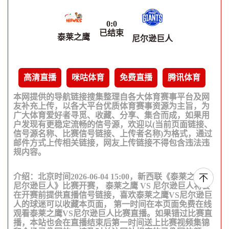
0
:
0
已结束
泰莱之鹰
尼尔逊巨人
高清直播
咪咕体育
免费直播
腾讯体育
本网提供的导航链接搜集整理自各大体育赛事平台及网
友补充上传，以各大平台优质体育赛事资源为主旨，为
广大体育爱好者寻觅、收藏、分享、集合而成，如果用
户发现有更稳定流畅的信号源，欢迎以(当前页面链接、
信号源名称、比赛信号链接、上传者名称)为格式，通过
邮件方式上传相关链接，网友上传链接不得包含违法违
规内容。
介绍：北京时间2026-06-04 15:00，新西联《泰莱之鹰VS
尼尔逊巨人》比赛开赛， 泰莱之鹰 VS 尼尔逊巨人将会
在开赛前提供直播信号链接，喜欢泰莱之鹰VS尼尔逊巨
人的球迷可以收藏本页面， 第一时间在本页面免费在线
观看泰莱之鹰VS尼尔逊巨人比赛直播。如果错过比赛直
播，本站也会在直播结束后第一时间送上比赛视频集锦