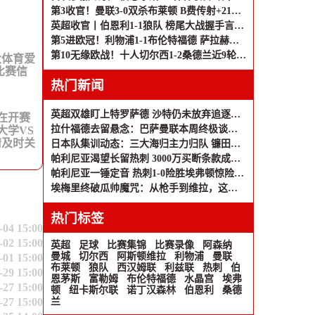
第3收官！曼联3-0双杀布莱顿 B费传射+21助破纪录独享英超助攻王
英超收官丨伯恩利1-1狼队 榜尾大战握手言和 两队双双降入英冠
第5进欧冠！利物浦1-1布伦特福德 萨拉赫、罗伯逊结束9年红军生涯
第10无缘欧战！十人切尔西1-2桑德兰近9轮仅1胜 桑德兰第7进欧战
大体育爱
比赛信
热门新闻
英超双雄盯上特罗萨德 沙特仍未放弃追逐马丁内利
会在开赛
拉什福德去留悬念：巴萨曼联本周终极谈判 莱奥互换方案浮出水面
大学VS
请及时关
日本队集训动态：三大海归主力归队 镰田大地因欧战延期报到
帕利尼亚渴望长留热刺 3000万买断条款成关键
帕利尼亚一锤定音 热刺1-0险胜埃弗顿惊险保级
埃梅里终破瓜帅魔咒：从枪手到维拉，这场胜利等了十二年
热门标签
-04 15:00
-02 15:00
英超
足球
比赛集锦
比赛录像
阿森纳
曼城
切尔西
阿斯顿维拉
利物浦
曼联
-01 15:00
布莱顿
狼队
西汉姆联
利兹联
热刺
伯
-29 15:00
恩茅斯
富勒姆
布伦特福德
水晶宫
埃弗
-27 15:00
顿
纽卡斯尔联
诺丁汉森林
伯恩利
桑德
-27 15:00
兰