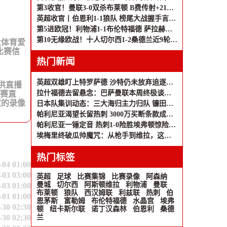
第3收官！曼联3-0双杀布莱顿 B费传射+21助破纪录独享英超助攻王
英超收官丨伯恩利1-1狼队 榜尾大战握手言和 两队双双降入英冠
第5进欧冠！利物浦1-1布伦特福德 萨拉赫、罗伯逊结束9年红军生涯
第10无缘欧战！十人切尔西1-2桑德兰近9轮仅1胜 桑德兰第7进欧战
大体育爱
比赛信
热门新闻
英超双雄盯上特罗萨德 沙特仍未放弃追逐马丁内利
提供直播
拉什福德去留悬念：巴萨曼联本周终极谈判 莱奥互换方案浮出水面
比赛直
应的录像
日本队集训动态：三大海归主力归队 镰田大地因欧战延期报到
帕利尼亚渴望长留热刺 3000万买断条款成关键
帕利尼亚一锤定音 热刺1-0险胜埃弗顿惊险保级
埃梅里终破瓜帅魔咒：从枪手到维拉，这场胜利等了十二年
热门标签
-04 01:00
-03 03:00
英超
足球
比赛集锦
比赛录像
阿森纳
曼城
切尔西
阿斯顿维拉
利物浦
曼联
-03 01:00
布莱顿
狼队
西汉姆联
利兹联
热刺
伯
-01 01:00
恩茅斯
富勒姆
布伦特福德
水晶宫
埃弗
-30 02:30
顿
纽卡斯尔联
诺丁汉森林
伯恩利
桑德
-30 02:30
兰